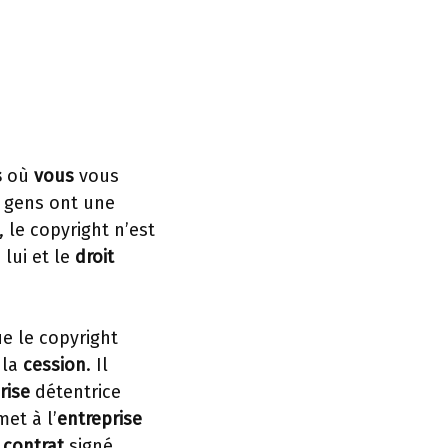
s
où
vous
vous
s gens ont une
 le copyright n’est
lui et le
droit
ue le copyright
 la
cession
. Il
rise
détentrice
et à l’
entreprise
e
contrat
signé