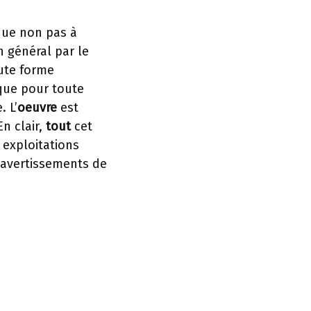
que non pas à
n général par le
oute forme
 que pour toute
. L’
oeuvre
est
n clair,
tout
cet
 exploitations
s avertissements de