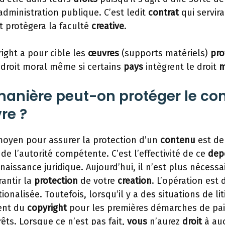
’administration publique. C’est ledit
contrat
qui servira
t protègera la faculté
creative
.
ight a pour cible les
œuvres
(supports matériels)
pro
 droit moral même si certains
pays
intègrent le droit
m
manière peut-on protéger le co
re ?
 moyen pour assurer la protection d’un
contenu
est de
de l’autorité compétente. C’est l’effectivité de ce
dep
aissance juridique. Aujourd’hui, il n’est plus nécessai
antir la
protection
de votre
creation
. L’opération est
onalisée. Toutefois, lorsqu’il y a des situations de li
ment du
copyright
pour les premières démarches de pa
ts. Lorsque ce n’est pas fait,
vous
n’aurez
droit
à au