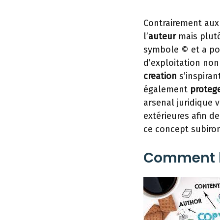
Contrairement au
l’
auteur
mais plutôt
symbole © et a pou
d’exploitation non
creation
s’inspiran
également
proteg
arsenal juridique 
extérieures afin d
ce concept subiron
Comment le