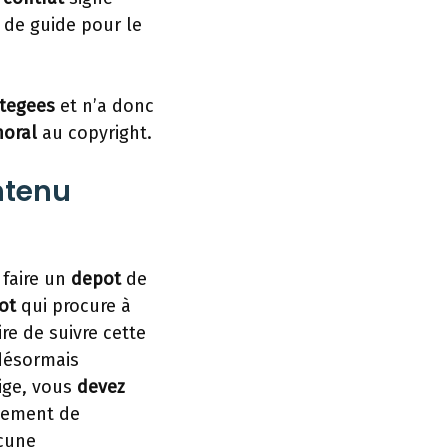
 de guide pour le
tegees
et n’a donc
oral
au copyright.
ntenu
 faire un
depot
de
ot
qui procure à
re de suivre cette
 désormais
tige, vous
devez
iement de
cune