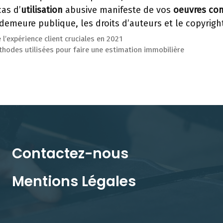
as d’
utilisation
abusive manifeste de vos
oeuvres
co
demeure publique, les droits d’auteurs et le copyright
 l’expérience client cruciales en 2021
thodes utilisées pour faire une estimation immobilière
Contactez-nous
Mentions Légales