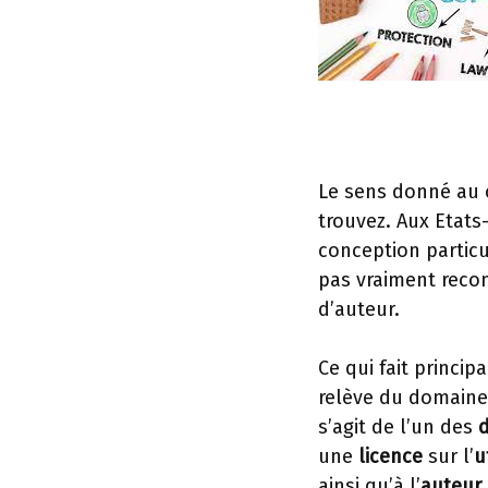
Le sens donné au c
trouvez. Aux Etats
conception particul
pas vraiment recon
d’auteur.
Ce qui fait princip
relève du domaine 
s’agit de l’un des
d
une
licence
sur l’
u
ainsi qu’à l’
auteur