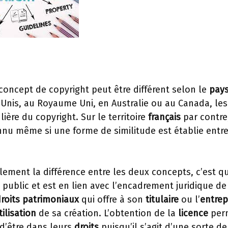
oncept de copyright peut être différent selon le
pay
-Unis, au Royaume Uni, en Australie ou au Canada, le
ière du copyright. Sur le territoire
français
par contre,
nu même si une forme de similitude est établie entre 
alement la différence entre les deux concepts, c’est q
public et est en lien avec l’encadrement juridique de
roits
patrimoniaux
qui offre à son
titulaire
ou l’
entrep
tilisation
de sa création. L’obtention de la
licence
perm
d’être dans leurs
droits
puisqu’il s’agit d’une sorte d