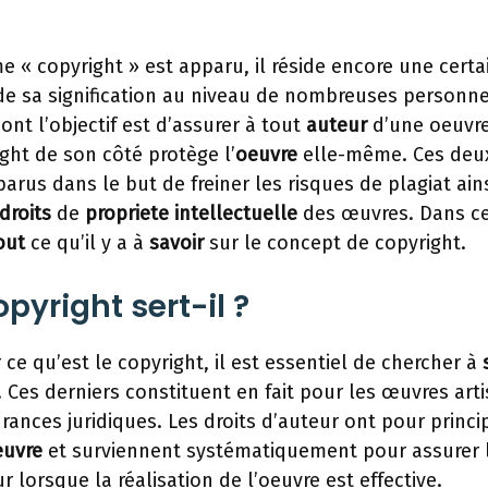
e « copyright » est apparu, il réside encore une certa
e sa signification au niveau de nombreuses personne
nt l’objectif est d’assurer à tout
auteur
d’une oeuvre
ight de son côté protège l’
oeuvre
elle-même. Ces deu
arus dans le but de freiner les risques de plagiat ain
droits
de
propriete
intellectuelle
des œuvres. Dans cet
out
ce qu’il y a à
savoir
sur le concept de copyright.
opyright sert-il ?
ce qu’est le copyright, il est essentiel de chercher à
 Ces derniers constituent en fait pour les œuvres art
urances juridiques. Les droits d’auteur ont pour princip
euvre
et surviennent systématiquement pour assurer 
ur lorsque la réalisation de l’oeuvre est effective.