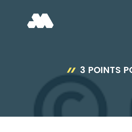
Aller
au
contenu
3 POINTS 