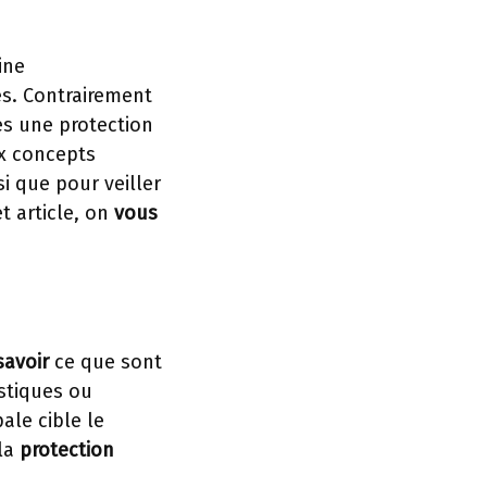
ine
s. Contrairement
s une protection
x concepts
si que pour veiller
 article, on
vous
savoir
ce que sont
istiques ou
ale cible le
la
protection